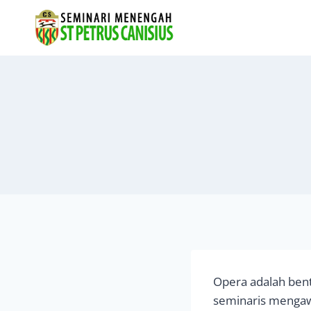
Skip
to
content
Opera adalah bent
seminaris mengawa