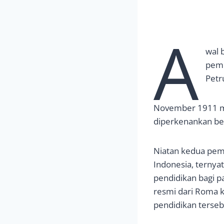
A
wal 
pemu
Petr
November 1911 m
diperkenankan bel
Niatan kedua pem
Indonesia, tern
pendidikan bagi p
resmi dari Roma k
pendidikan terseb