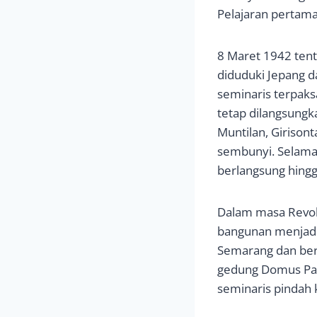
Pelajaran pertama
8 Maret 1942 ten
diduduki Jepang d
seminaris terpak
tetap dilangsungka
Muntilan, Girison
sembunyi. Selama m
berlangsung hingg
Dalam masa Revolu
bangunan menjadi 
Semarang dan ber
gedung Domus Pat
seminaris pindah