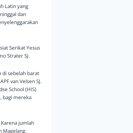
h Latin yang
eninggal dan
menyelenggarakan
iat Serikat Yesus
o Strater SJ.
 di sebelah barat
APF van Velsen SJ.
dse School (HIS)
n, bagi mereka
. Karena jumlah
n Magelang.