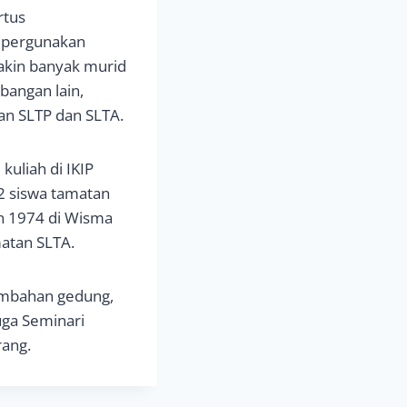
rtus
dipergunakan
akin banyak murid
bangan lain,
tan SLTP dan SLTA.
kuliah di IKIP
2 siswa tamatan
un 1974 di Wisma
atan SLTA.
ambahan gedung,
uga Seminari
rang.