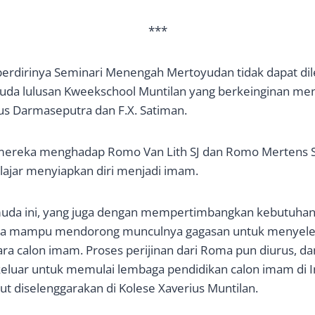
***
berdirinya Seminari Menengah Mertoyudan tidak dapat dil
da lulusan Kweekschool Muntilan yang berkeinginan men
us Darmaseputra dan F.X. Satiman.
ereka menghadap Romo Van Lith SJ dan Romo Mertens S
ajar menyiapkan diri menjadi imam.
uda ini, yang juga dengan mempertimbangkan kebutuhan
yata mampu mendorong munculnya gagasan untuk menyel
ara calon imam. Proses perijinan dari Roma pun diurus, da
eluar untuk memulai lembaga pendidikan calon imam di I
ut diselenggarakan di Kolese Xaverius Muntilan.