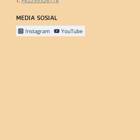
T.
+62293326718
MEDIA SOSIAL
Instagram
YouTube