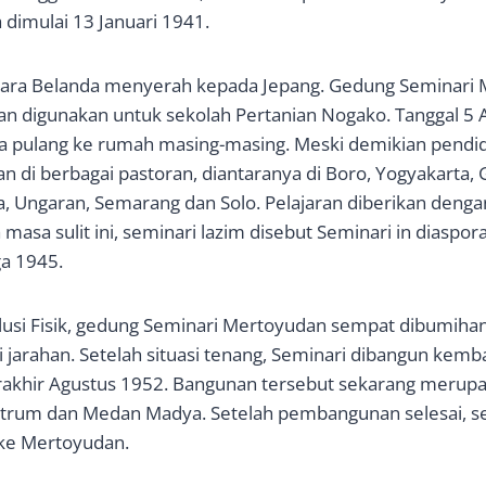
 dimulai 13 Januari 1941.
tara Belanda menyerah kepada Jepang. Gedung Seminari
an digunakan untuk sekolah Pertanian Nogako. Tanggal 5 A
sa pulang ke rumah masing-masing. Meski demikian pendi
n di berbagai pastoran, diantaranya di Boro, Yogyakarta, 
ta, Ungaran, Semarang dan Solo. Pelajaran diberikan deng
asa sulit ini, seminari lazim disebut Seminari in diaspora. 
a 1945.
si Fisik, gedung Seminari Mertoyudan sempat dibumihang
jarahan. Setelah situasi tenang, Seminari dibangun kembal
akhir Agustus 1952. Bangunan tersebut sekarang merupa
rum dan Medan Madya. Setelah pembangunan selesai, se
 ke Mertoyudan.