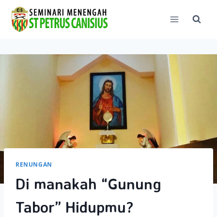
Skip
to
content
RENUNGAN
Di manakah “Gunung
Tabor” Hidupmu?