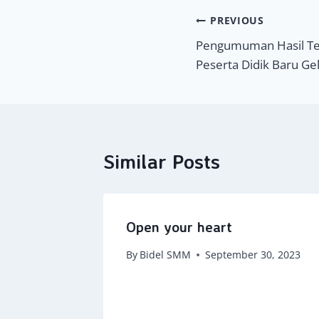
Navigasi
PREVIOUS
Pengumuman Hasil Te
pos
Peserta Didik Baru G
Similar Posts
Open your heart
2024
By
Bidel SMM
September 30, 2023