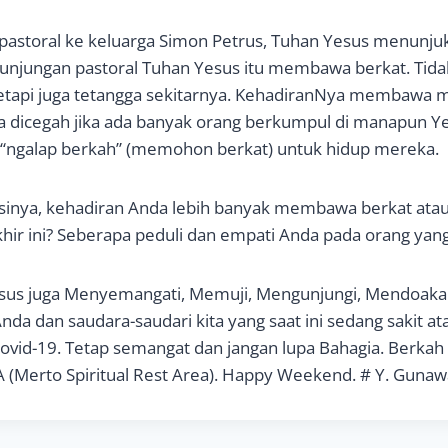
pastoral ke keluarga Simon Petrus, Tuhan Yesus menunju
unjungan pastoral Tuhan Yesus itu membawa berkat. Tida
tetapi juga tetangga sekitarnya. KehadiranNya membawa 
isa dicegah jika ada banyak orang berkumpul di manapun Y
 “ngalap berkah” (memohon berkat) untuk hidup mereka.
ksinya, kehadiran Anda lebih banyak membawa berkat a
khir ini? Seberapa peduli dan empati Anda pada orang yang
us juga Menyemangati, Memuji, Mengunjungi, Mendoaka
 dan saudara-saudari kita yang saat ini sedang sakit ata
ovid-19. Tetap semangat dan jangan lupa Bahagia. Berka
 (Merto Spiritual Rest Area). Happy Weekend. # Y. Gunaw