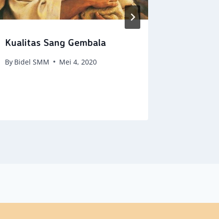
Kualitas Sang Gembala
Kepedul
Terhada
By
Bidel SMM
Mei 4, 2020
pun Dib
By
Bidel 