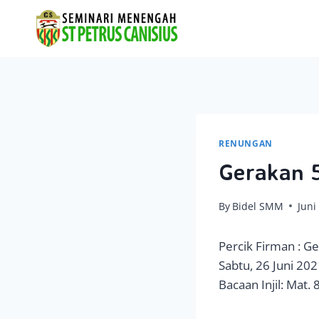
Skip
to
content
RENUNGAN
Gerakan 5
By
Bidel SMM
Juni
Percik Firman : G
Sabtu, 26 Juni 20
Bacaan Injil: Mat. 