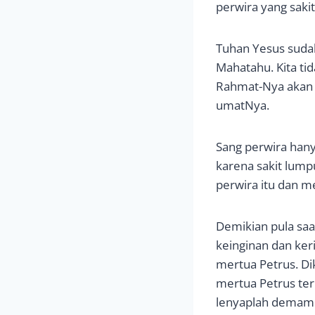
perwira yang saki
Tuhan Yesus suda
Mahatahu. Kita t
Rahmat-Nya akan d
umatNya.
Sang perwira han
karena sakit lum
perwira itu dan
Demikian pula saa
keinginan dan ke
mertua Petrus. Dik
mertua Petrus ter
lenyaplah demam