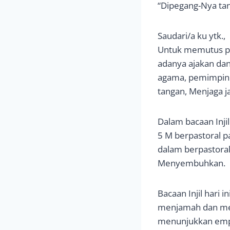
“Dipegang-Nya tan
Saudari/a ku ytk.,
Untuk memutus pe
adanya ajakan dan 
agama, pemimpin 
tangan, Menjaga j
Dalam bacaan Inji
5 M berpastoral p
dalam berpastora
Menyembuhkan.
Bacaan Injil hari
menjamah dan men
menunjukkan empa