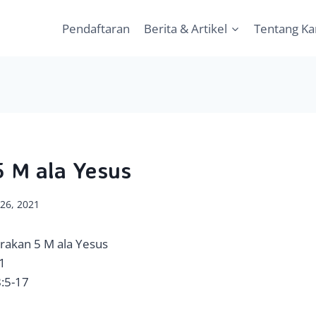
Pendaftaran
Berita & Artikel
Tentang K
 M ala Yesus
 26, 2021
erakan 5 M ala Yesus
21
8:5-17