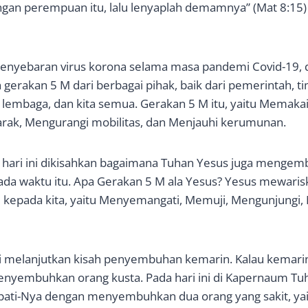
gan perempuan itu, lalu lenyaplah demamnya” (Mat 8:15)
nyebaran virus korona selama masa pandemi Covid-19, 
gerakan 5 M dari berbagai pihak, baik dari pemerintah, ti
lembaga, dan kita semua. Gerakan 5 M itu, yaitu Memaka
arak, Mengurangi mobilitas, dan Menjauhi kerumunan.
l hari ini dikisahkan bagaimana Tuhan Yesus juga menge
ada waktu itu. Apa Gerakan 5 M ala Yesus? Yesus mewari
l kepada kita, yaitu Menyemangati, Memuji, Mengunjungi
 ini melanjutkan kisah penyembuhan kemarin. Kalau kemar
yembuhkan orang kusta. Pada hari ini di Kapernaum Tu
ti-Nya dengan menyembuhkan dua orang yang sakit, yai