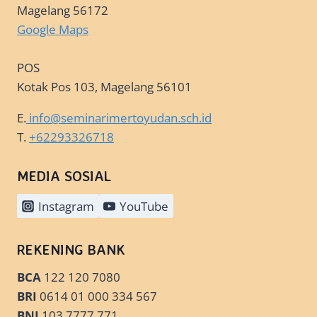
Magelang 56172
Google Maps
POS
Kotak Pos 103, Magelang 56101
E.
info@seminarimertoyudan.sch.id
T.
+62293326718
MEDIA SOSIAL
Instagram
YouTube
REKENING BANK
BCA
122 120 7080
BRI
0614 01 000 334 567
BNI
103 7777 771