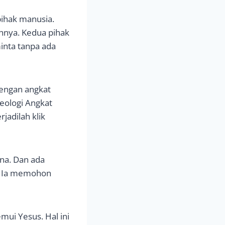
pihak manusia.
hnya. Kedua pihak
inta tanpa ada
engan angkat
Teologi Angkat
jadilah klik
ana. Dan ada
a. Ia memohon
ui Yesus. Hal ini