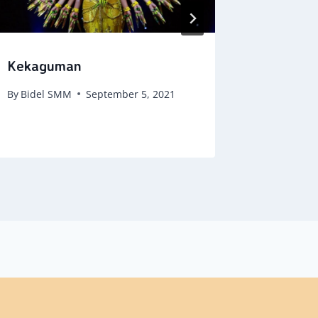
Kekaguman
Maneges
By
Bidel SMM
September 5, 2021
By
Bidel 