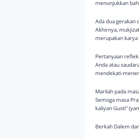
menunjukkan bah
Ada dua gerakan d
Akhirnya, mukjiza
merupakan karya 
Pertanyaan refle
Anda atau saudara
mendekati-menemu
Marilah pada masa
Semoga masa Prapa
kaliyan Gusti” (y
Berkah Dalem dan 