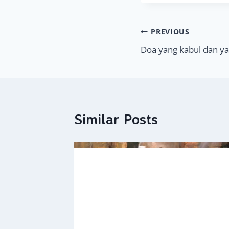
Navigasi
PREVIOUS
Doa yang kabul dan y
pos
Similar Posts
ri
025