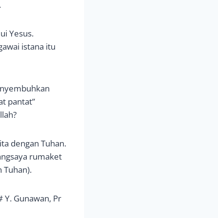
.
ui Yesus.
wai istana itu
menyembuhkan
at pantat”
lah?
ita dengan Tuhan.
sangsaya rumaket
n Tuhan).
# Y. Gunawan, Pr