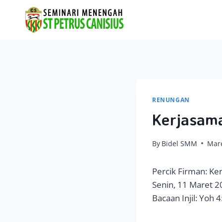
Skip
to
content
RENUNGAN
Kerjasama
By
Bidel SMM
Mare
Percik Firman: Ke
Senin, 11 Maret 
Bacaan Injil: Yoh 