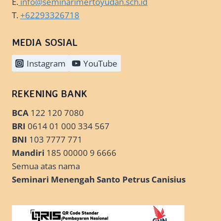
E.
info@seminarimertoyudan.sch.id
T.
+62293326718
MEDIA SOSIAL
Instagram
YouTube
REKENING BANK
BCA
122 120 7080
BRI
0614 01 000 334 567
BNI
103 7777 771
Mandiri
185 00000 9 6666
Semua atas nama
Seminari Menengah Santo Petrus Canisius