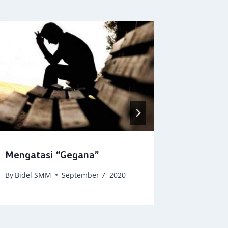
Kita Be
By
Bidel 
Mengatasi “Gegana”
By
Bidel SMM
September 7, 2020