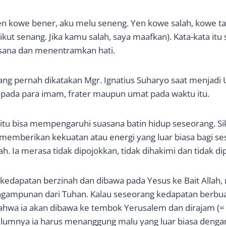
n kowe bener, aku melu seneng. Yen kowe salah, kowe tak
kut senang. Jika kamu salah, saya maafkan). Kata-kata itu
ana dan menentramkan hati.
ang pernah dikatakan Mgr. Ignatius Suharyo saat menjadi
epada para imam, frater maupun umat pada waktu itu.
itu bisa mempengaruhi suasana batin hidup seseorang. S
memberikan kekuatan atau energi yang luar biasa bagi s
h. Ia merasa tidak dipojokkan, tidak dihakimi dan tidak d
 kedapatan berzinah dan dibawa pada Yesus ke Bait Allah
ngampunan dari Tuhan. Kalau seseorang kedapatan berbu
hwa ia akan dibawa ke tembok Yerusalem dan dirajam (= 
lumnya ia harus menanggung malu yang luar biasa dengan