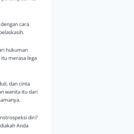
 dengan cara
elaskasih.
dari hukuman
 itu merasa lega
li, dan cinta
 wanita itu dari
samanya.
strospeksi diri?
ediakah Anda