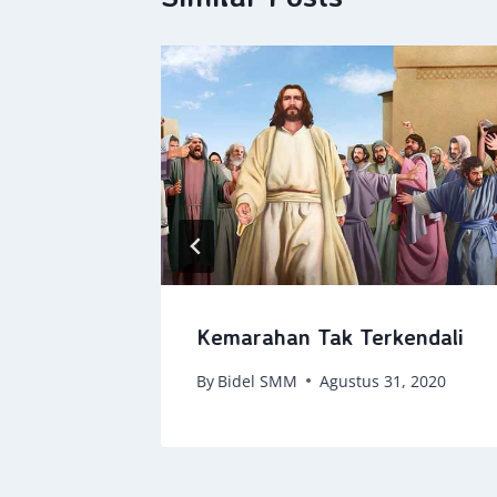
us
Kemarahan Tak Terkendali
 2021
By
Bidel SMM
Agustus 31, 2020