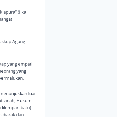
 apura” (Jika
 sangat
 Uskup Agung
ikap yang empati
eseorang yang
ipermalukan.
, menunjukkan luar
at zinah, Hukum
dilempari batu)
 diarak dan