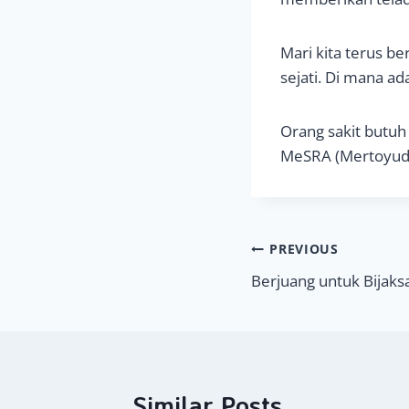
Mari kita terus b
sejati. Di mana a
Orang sakit butuh
MeSRA (Mertoyudan
Navigasi
PREVIOUS
Berjuang untuk Bijaks
pos
Similar Posts