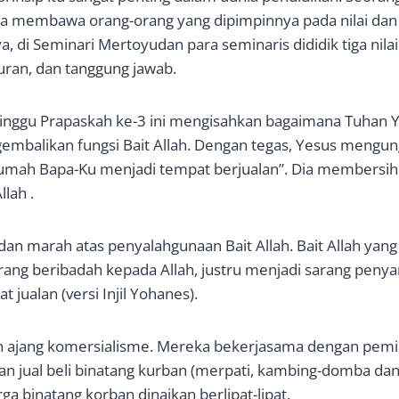
sa membawa orang-orang yang dipimpinnya pada nilai dan 
ya, di Seminari Mertoyudan para seminaris dididik tiga nilai
juran, dan tanggung jawab.
 Minggu Prapaskah ke-3 ini mengisahkan bagaimana Tuhan 
mbalikan fungsi Bait Allah. Dengan tegas, Yesus mengun
ah Bapa-Ku menjadi tempat berjualan”. Dia membersih
lah .
dan marah atas penyalahgunaan Bait Allah. Bait Allah yan
ang beribadah kepada Allah, justru menjadi sarang penyamu
 jualan (versi Injil Yohanes).
ikan ajang komersialisme. Mereka bekerjasama dengan pe
n jual beli binatang kurban (merpati, kambing-domba da
a binatang korban dinaikan berlipat-lipat.