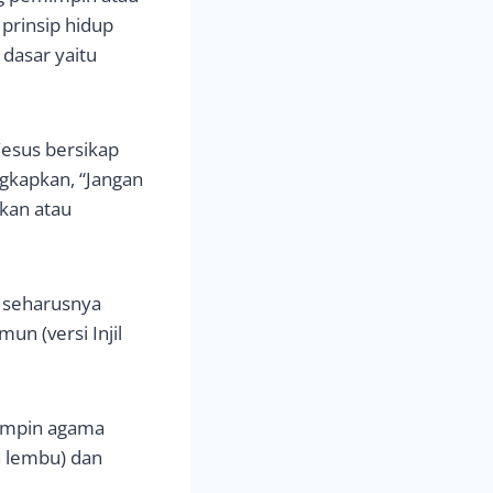
prinsip hidup
 dasar yaitu
Yesus bersikap
gkapkan, “Jangan
kan atau
g seharusnya
n (versi Injil
mimpin agama
n lembu) dan