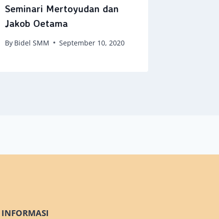
Seminari Mertoyudan dan
Buah Pe
Jakob Oetama
By
Bidel 
By
Bidel SMM
September 10, 2020
INFORMASI