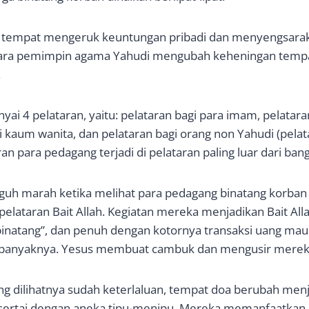
di tempat mengeruk keuntungan pribadi dan menyengsara
ara pemimpin agama Yahudi mengubah keheningan tempa
.
ai 4 pelataran, yaitu: pelataran bagi para imam, pelatara
gi kaum wanita, dan pelataran bagi orang non Yahudi (pelata
an para pedagang terjadi di pelataran paling luar dari bang
guh marah ketika melihat para pedagang binatang korban
 pelataran Bait Allah. Kegiatan mereka menjadikan Bait All
binatang”, dan penuh dengan kotornya transaksi uang m
-banyaknya. Yesus membuat cambuk dan mengusir merek
ng dilihatnya sudah keterlaluan, tempat doa berubah menj
isertai dengan aneka tipu-menipu. Mereka memanfaatkan