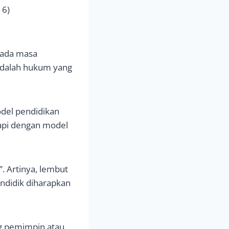
16)
 pada masa
 adalah hukum yang
odel pendidikan
tapi dengan model
”. Artinya, lembut
ndidik diharapkan
ng pemimpin atau