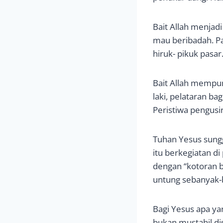
Bait Allah menja
mau beribadah. P
hiruk- pikuk pasar
Bait Allah mempuny
laki, pelataran ba
Peristiwa pengusir
Tuhan Yesus sung
itu berkegiatan di
dengan “kotoran 
untung sebanyak
Bagi Yesus apa ya
bukan mustahil d