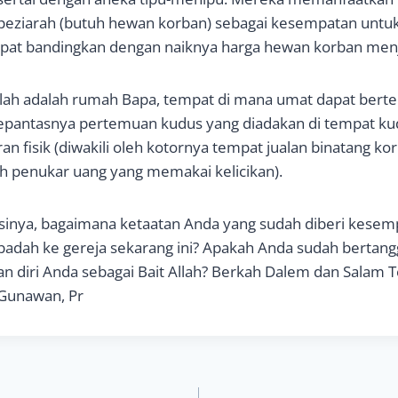
a peziarah (butuh hewan korban) sebagai kesempatan untu
apat bandingkan dengan naiknya harga hewan korban menj
Allah adalah rumah Bapa, tempat di mana umat dapat bert
sepantasnya pertemuan kudus yang diadakan di tempat ku
ran fisik (diwakili oleh kotornya tempat jualan binatang k
leh penukar uang yang memakai kelicikan).
sinya, bagaimana ketaatan Anda yang sudah diberi kesemp
badah ke gereja sekarang ini? Apakah Anda sudah bertan
 diri Anda sebagai Bait Allah? Berkah Dalem dan Salam T
 Gunawan, Pr