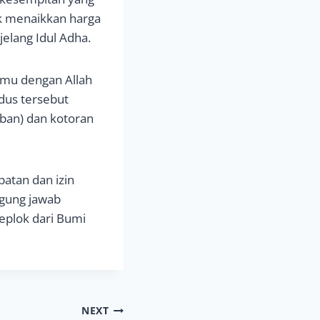
k menaikkan harga
elang Idul Adha.
emu dengan Allah
dus tersebut
orban) dan kotoran
atan dan izin
ggung jawab
eplok dari Bumi
NEXT