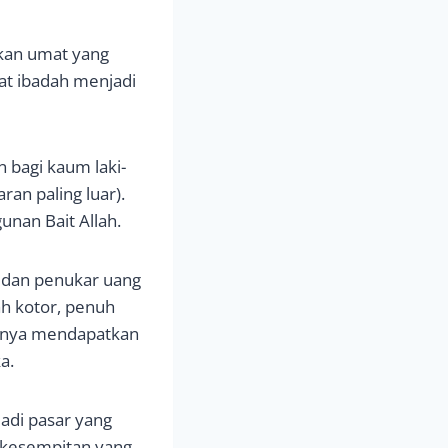
kan umat yang
t ibadah menjadi
n bagi kaum laki-
ran paling luar).
unan Bait Allah.
 dan penukar uang
ah kotor, penuh
aunya mendapatkan
a.
adi pasar yang
 kesempitan yang