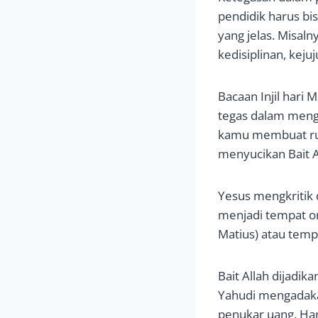
pendidik harus bi
yang jelas. Misaln
kedisiplinan, keju
Bacaan Injil hari
tegas dalam menge
kamu membuat rum
menyucikan Bait Al
Yesus mengkritik 
menjadi tempat or
Matius) atau tempat
Bait Allah dijad
Yahudi mengadaka
penukar uang. Harg