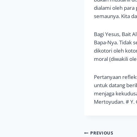
dialami oleh par
semaunya. Kita d
Bagi Yesus, Bait 
Bapa-Nya. Tidak 
dikotori oleh koto
moral (diwakili o
Pertanyaan reflek
untuk datang beri
menjaga kekudusan
Mertoyudan. # Y.
Navigasi
PREVIOUS