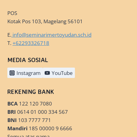
POS
Kotak Pos 103, Magelang 56101
E.
info@seminarimertoyudan.sch.id
T.
+62293326718
MEDIA SOSIAL
Instagram
YouTube
REKENING BANK
BCA
122 120 7080
BRI
0614 01 000 334 567
BNI
103 7777 771
Mandiri
185 00000 9 6666
Semua atas nama