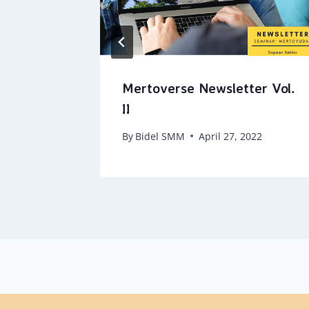
k Guru
Mertoverse Newsletter Vol.
II
, 2020
By
Bidel SMM
April 27, 2022