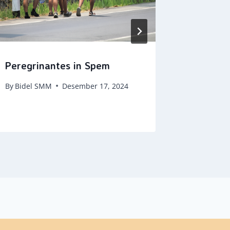
Peregrinantes in Spem
Juara I
Nasiona
By
Bidel SMM
Desember 17, 2024
By
Bidel 