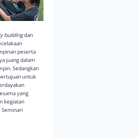
 building
dan
ecelakaan
mpinan peserta
aya juang dalam
impin. Sedangkan
ertujuan untuk
erdayakan
sesama yang
m kegiatan
 Seminari