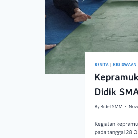
BERITA
|
KESISWAAN
Kepramu
Didik SM
By
Bidel SMM
Nov
Kegiatan kepramu
pada tanggal 28 O