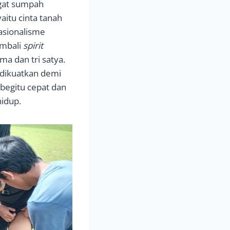
ngat sumpah
aitu cinta tanah
asionalisme
embali
spirit
 dan tri satya.
dikuatkan demi
begitu cepat dan
hidup.