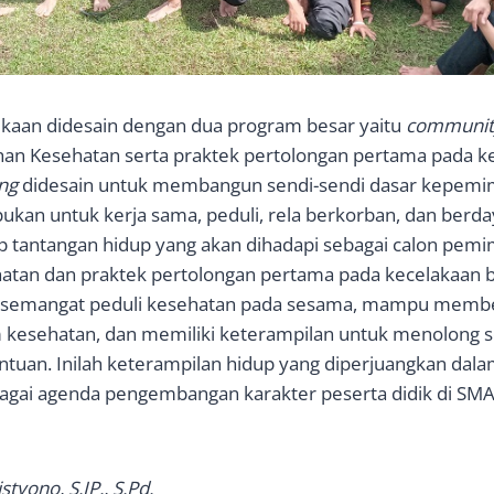
kaan didesain dengan dua program besar yaitu
community
an Kesehatan serta praktek pertolongan pertama pada k
ng
didesain untuk membangun sendi-sendi dasar kepemi
ukan untuk kerja sama, peduli, rela berkorban, dan berd
p tantangan hidup yang akan dihadapi sebagai calon pem
atan dan praktek pertolongan pertama pada kecelakaan b
emangat peduli kesehatan pada sesama, mampu memb
 kesehatan, dan memiliki keterampilan untuk menolong 
uan. Inilah keterampilan hidup yang diperjuangkan dala
gai agenda pengembangan karakter peserta didik di SMA
tyono, S.IP., S.Pd.