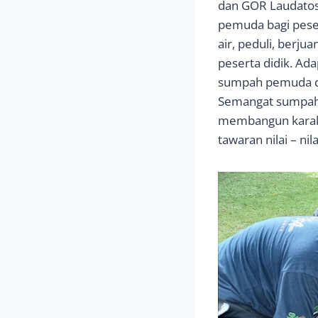
dan GOR Laudatos
pemuda bagi peser
air, peduli, ber
peserta didik. Ad
sumpah pemuda da
Semangat sumpah 
membangun karakte
tawaran nilai – ni