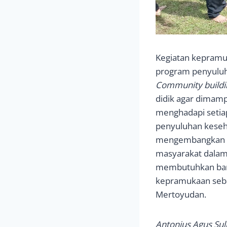
Kegiatan kepramu
program penyuluh
Community buildi
didik agar dimamp
menghadapi setia
penyuluhan keseh
mengembangkan s
masyarakat dalam
membutuhkan bant
kepramukaan seba
Mertoyudan.
Antonius Agus Sulis