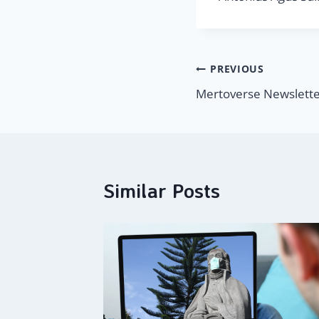
Navigasi
PREVIOUS
Mertoverse Newsletter
pos
Similar Posts