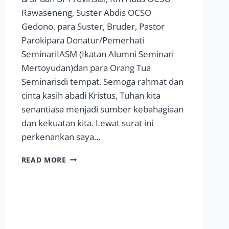
Rawaseneng, Suster Abdis OCSO
Gedono, para Suster, Bruder, Pastor
Parokipara Donatur/Pemerhati
SeminariIASM (Ikatan Alumni Seminari
Mertoyudan)dan para Orang Tua
Seminarisdi tempat. Semoga rahmat dan
cinta kasih abadi Kristus, Tuhan kita
senantiasa menjadi sumber kebahagiaan
dan kekuatan kita. Lewat surat ini
perkenankan saya…
JIKA
READ MORE
ADA
YANG
BAIK
ITU
MELULU
KARENA