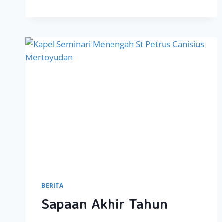
KABAR
SUKACITA
DIWARTAKAN
KEPADA
SESAMA
DENGAN
CARA
BERTINDAK
YANG
BAIK
DAN
CARA
HIDUP
YANG
PANTAS
DI
HADAPAN
YESUS
BERITA
Sapaan Akhir Tahun