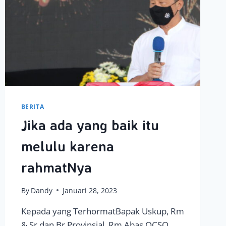
BERITA
Jika ada yang baik itu
melulu karena
rahmatNya
By
Dandy
Januari 28, 2023
Kepada yang TerhormatBapak Uskup, Rm
& Sr dan Br Provinsial, Rm Abas OCSO