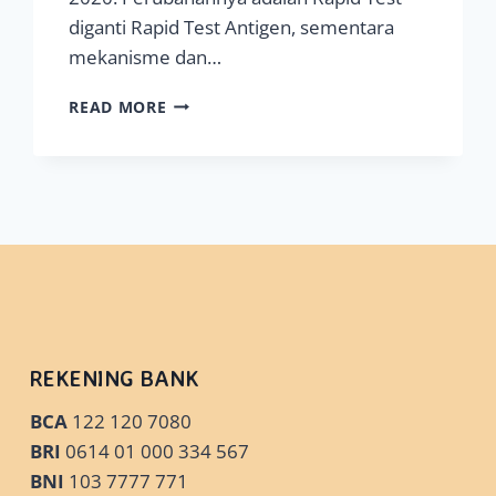
diganti Rapid Test Antigen, sementara
mekanisme dan…
PERUBAHAN
READ MORE
PROTOKOL
DAN
PANDUAN
PRAKTIS
LIBURAN
SEMESTER
GASAL
TA
2020-
2021
REKENING BANK
BCA
122 120 7080
BRI
0614 01 000 334 567
BNI
103 7777 771