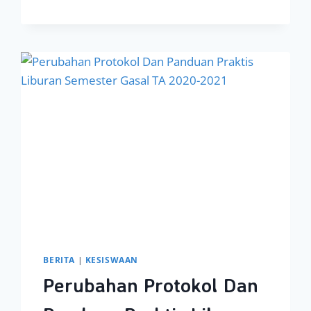
DIGEMAKAN
DARI
PADANG
GEMBALA
DI
BETLEHEM
ITU
ADALAH
DAMAI
YANG
LAHIR
DALAM
ORANG
DAN
DUNIA
YANG
MENYAMBUTNYA
BERITA
|
KESISWAAN
Perubahan Protokol Dan