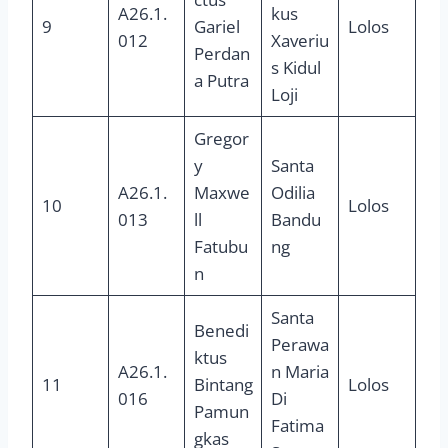
A26.1.
kus
9
Gariel
Lolos
012
Xaveriu
Perdan
s Kidul
a Putra
Loji
Gregor
y
Santa
A26.1.
Maxwe
Odilia
10
Lolos
013
ll
Bandu
Fatubu
ng
n
Santa
Benedi
Perawa
ktus
A26.1.
n Maria
11
Bintang
Lolos
016
Di
Pamun
Fatima
gkas