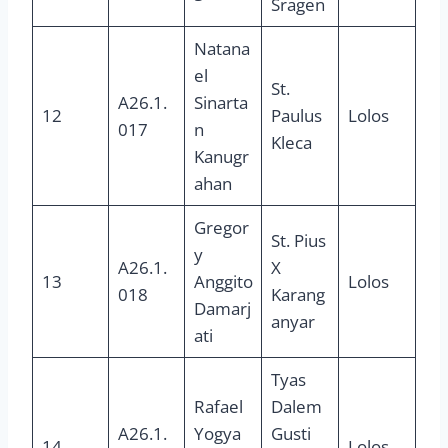
Sragen
Natana
el
St.
A26.1.
Sinarta
12
Paulus
Lolos
017
n
Kleca
Kanugr
ahan
Gregor
St. Pius
y
A26.1.
X
13
Anggito
Lolos
018
Karang
Damarj
anyar
ati
Tyas
Rafael
Dalem
A26.1.
Yogya
Gusti
14
Lolos