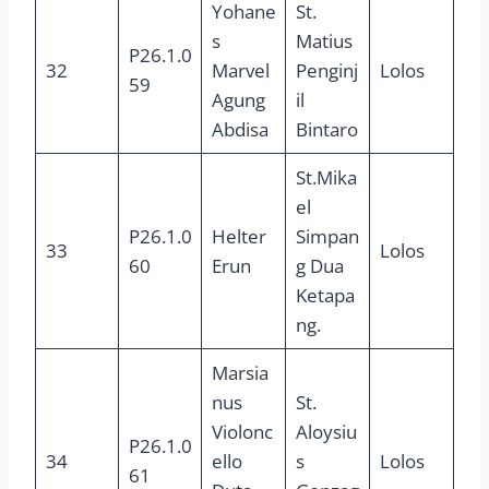
Yohane
St.
s
Matius
P26.1.0
32
Marvel
Penginj
Lolos
59
Agung
il
Abdisa
Bintaro
St.Mika
el
P26.1.0
Helter
Simpan
33
Lolos
60
Erun
g Dua
Ketapa
ng.
Marsia
nus
St.
Violonc
Aloysiu
P26.1.0
34
ello
s
Lolos
61