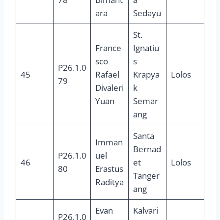
ara
Sedayu
St.
France
Ignatiu
sco
s
P26.1.0
45
Rafael
Krapya
Lolos
79
Divaleri
k
Yuan
Semar
ang
Santa
Imman
Bernad
P26.1.0
uel
46
et
Lolos
80
Erastus
Tanger
Raditya
ang
Evan
Kalvari
P26.1.0