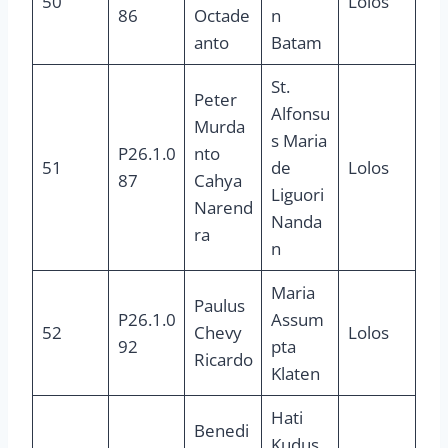
50
Lolos
86
Octade
n
anto
Batam
St.
Peter
Alfonsu
Murda
s Maria
P26.1.0
nto
51
de
Lolos
87
Cahya
Liguori
Narend
Nanda
ra
n
Maria
Paulus
P26.1.0
Assum
52
Chevy
Lolos
92
pta
Ricardo
Klaten
Hati
Benedi
Kudus