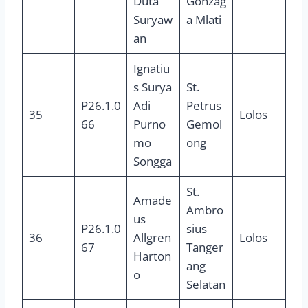
Duta
Gonzag
Suryaw
a Mlati
an
Ignatiu
s Surya
St.
P26.1.0
Adi
Petrus
35
Lolos
66
Purno
Gemol
mo
ong
Songga
St.
Amade
Ambro
us
P26.1.0
sius
36
Allgren
Lolos
67
Tanger
Harton
ang
o
Selatan