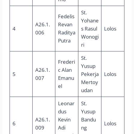
St.
Fedelis
Yohane
A26.1.
Revan
4
s Rasul
Lolos
006
Raditya
Wonogi
Putra
ri
St.
Frederi
Yusup
A26.1.
c Alan
5
Pekerja
Lolos
007
Emanu
Mertoy
el
udan
Leonar
St.
dus
Yusup
A26.1.
Kevin
Bandu
6
Lolos
009
Adi
ng