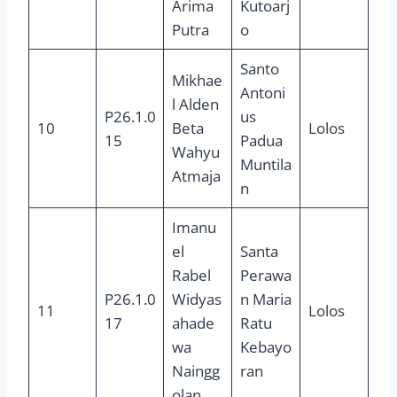
Arima
Kutoarj
Putra
o
Santo
Mikhae
Antoni
l Alden
P26.1.0
us
10
Beta
Lolos
15
Padua
Wahyu
Muntila
Atmaja
n
Imanu
el
Santa
Rabel
Perawa
P26.1.0
Widyas
n Maria
11
Lolos
17
ahade
Ratu
wa
Kebayo
Naingg
ran
olan