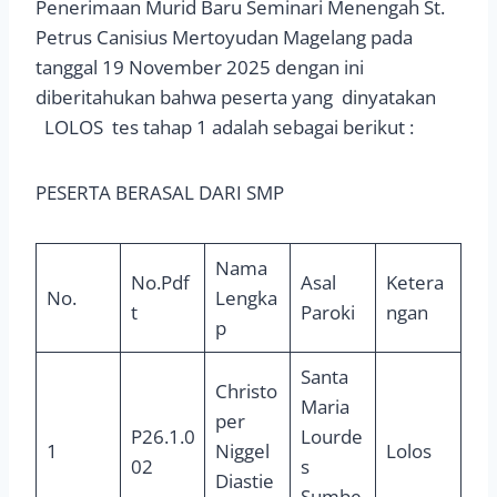
Penerimaan Murid Baru Seminari Menengah St.
Petrus Canisius Mertoyudan Magelang pada
tanggal 19 November 2025 dengan ini
diberitahukan bahwa peserta yang dinyatakan
LOLOS tes tahap 1 adalah sebagai berikut :
PESERTA BERASAL DARI SMP
Nama
No.Pdf
Asal
Ketera
No.
Lengka
t
Paroki
ngan
p
Santa
Christo
Maria
per
P26.1.0
Lourde
1
Niggel
Lolos
02
s
Diastie
Sumbe