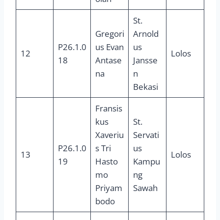
St.
Gregori
Arnold
P26.1.0
us Evan
us
12
Lolos
18
Antase
Jansse
na
n
Bekasi
Fransis
kus
St.
Xaveriu
Servati
P26.1.0
s Tri
us
13
Lolos
19
Hasto
Kampu
mo
ng
Priyam
Sawah
bodo