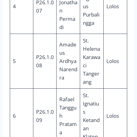
P26.1.0
Jonatha
4
us
Lolos
07
n
Purbali
Perma
ngga
di
St.
Amade
Helena
us
P26.1.0
Karawa
5
Ardhya
Lolos
08
ci
Narend
Tanger
ra
ang
St.
Rafael
Ignatiu
Tanggu
P26.1.0
s
6
h
Lolos
09
Ketand
Pratam
an
a
Klaten