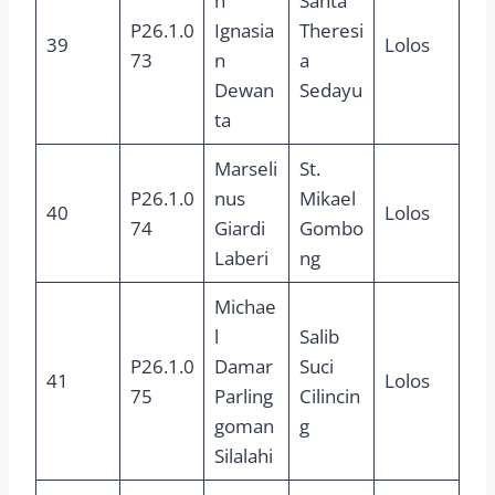
n
Santa
P26.1.0
Ignasia
Theresi
39
Lolos
73
n
a
Dewan
Sedayu
ta
Marseli
St.
P26.1.0
nus
Mikael
40
Lolos
74
Giardi
Gombo
Laberi
ng
Michae
l
Salib
P26.1.0
Damar
Suci
41
Lolos
75
Parling
Cilincin
goman
g
Silalahi