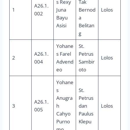
s Rexy
Tak
A26.1.
1
Juna
Bernod
Lolos
002
Bayu
a
Asisi
Belitan
g
Yohane
St.
A26.1.
s Farel
Petrus
2
Lolos
004
Advend
Sambir
eo
oto
Yohane
s
St.
Anugra
Petrus
A26.1.
3
h
dan
Lolos
005
Cahyo
Paulus
Purno
Klepu
mo