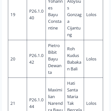
Yohann
Aloysiu
es
s
P26.1.0
19
Bayu
Gonzag
Lolos
40
Consta
a
ntine
Cijantu
ng
Pietro
Roh
Bibit
P26.1.0
Kudus
20
Bayu
Lolos
42
Babaka
Dewan
n Bali
ta
Hati
Maximi
Santa
lian
Maria
P26.1.0
21
Narend
Tak
Lolos
44
ra Bayu
Bercela