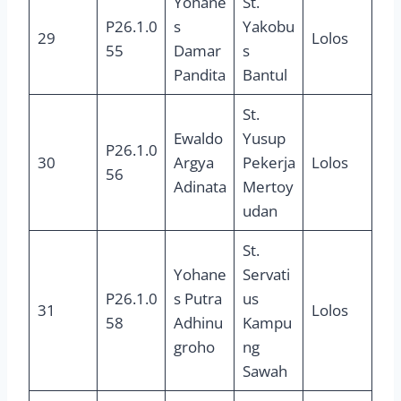
Yohane
St.
P26.1.0
s
Yakobu
29
Lolos
55
Damar
s
Pandita
Bantul
St.
Ewaldo
Yusup
P26.1.0
30
Argya
Pekerja
Lolos
56
Adinata
Mertoy
udan
St.
Yohane
Servati
P26.1.0
s Putra
us
31
Lolos
58
Adhinu
Kampu
groho
ng
Sawah