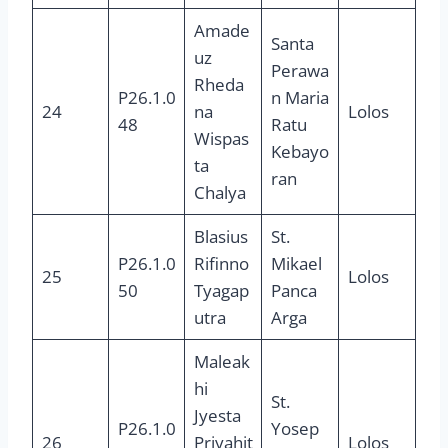
Amade
Santa
uz
Perawa
Rheda
P26.1.0
n Maria
24
na
Lolos
48
Ratu
Wispas
Kebayo
ta
ran
Chalya
Blasius
St.
P26.1.0
Rifinno
Mikael
25
Lolos
50
Tyagap
Panca
utra
Arga
Maleak
hi
St.
Jyesta
P26.1.0
Yosep
26
Priyahit
Lolos