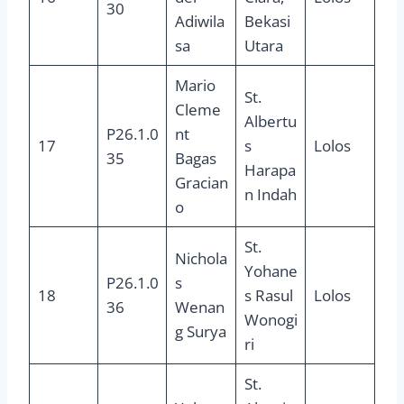
30
Adiwila
Bekasi
sa
Utara
Mario
St.
Cleme
Albertu
P26.1.0
nt
17
s
Lolos
35
Bagas
Harapa
Gracian
n Indah
o
St.
Nichola
Yohane
P26.1.0
s
18
s Rasul
Lolos
36
Wenan
Wonogi
g Surya
ri
St.