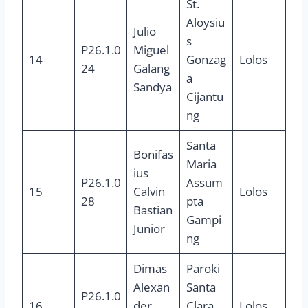
St.
Aloysiu
Julio
s
P26.1.0
Miguel
14
Gonzag
Lolos
24
Galang
a
Sandya
Cijantu
ng
Santa
Bonifas
Maria
ius
P26.1.0
Assum
15
Calvin
Lolos
28
pta
Bastian
Gampi
Junior
ng
Dimas
Paroki
Alexan
Santa
P26.1.0
16
der
Clara,
Lolos