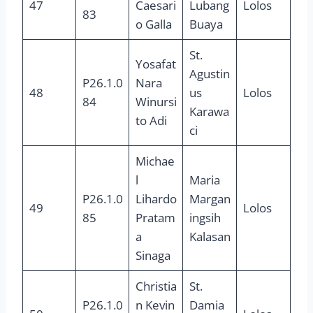
47
Caesari
Lubang
Lolos
83
o Galla
Buaya
St.
Yosafat
Agustin
P26.1.0
Nara
48
us
Lolos
84
Winursi
Karawa
to Adi
ci
Michae
l
Maria
P26.1.0
Lihardo
Margan
49
Lolos
85
Pratam
ingsih
a
Kalasan
Sinaga
Christia
St.
P26.1.0
n Kevin
Damia