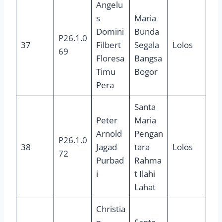
Angelu
s
Maria
Domini
Bunda
P26.1.0
37
Filbert
Segala
Lolos
69
Floresa
Bangsa
Timu
Bogor
Pera
Santa
Peter
Maria
Arnold
Pengan
P26.1.0
38
Jagad
tara
Lolos
72
Purbad
Rahma
i
t Ilahi
Lahat
Christia