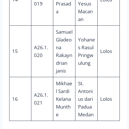
019
Prasad
Yesus
a
Macan
an
Samuel
Gladeo
Yohane
A26.1.
na
s Rasul
15
Lolos
020
Rakayn
Pringw
drian
ulung
janis
Mikhae
St.
l Sardi
Antoni
A26.1.
16
Kelana
us dari
Lolos
021
Munth
Padua
e
Medan