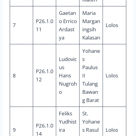
Gaetan
Maria
P26.1.0
o Errico
Margan
7
Lolos
11
Ardast
ingsih
ya
Kalasan
Yohane
Ludovic
s
us
Paulus
P26.1.0
8
Hans
II
Lolos
12
Nugroh
Tulang
o
Bawan
g Barat
Feliks
St.
Yudhist
Yohane
P26.1.0
9
ira
s Rasul
Lolos
14