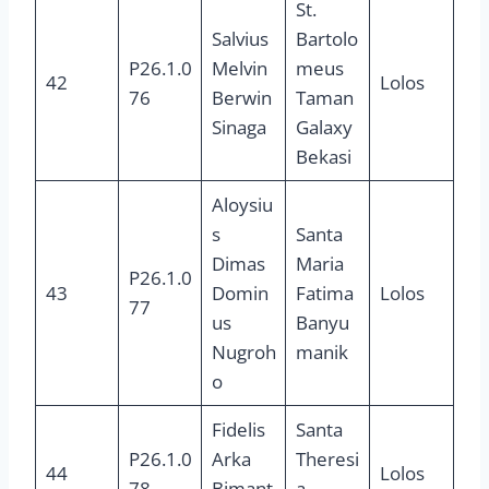
St.
Salvius
Bartolo
P26.1.0
Melvin
meus
42
Lolos
76
Berwin
Taman
Sinaga
Galaxy
Bekasi
Aloysiu
s
Santa
Dimas
Maria
P26.1.0
43
Domin
Fatima
Lolos
77
us
Banyu
Nugroh
manik
o
Fidelis
Santa
P26.1.0
Arka
Theresi
44
Lolos
78
Bimant
a