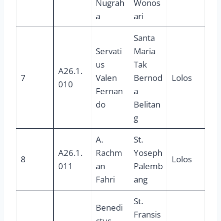
Nugrah
Wonos
a
ari
Santa
Servati
Maria
us
Tak
A26.1.
7
Valen
Bernod
Lolos
010
Fernan
a
do
Belitan
g
A.
St.
A26.1.
Rachm
Yoseph
8
Lolos
011
an
Palemb
Fahri
ang
St.
Benedi
Fransis
ctus