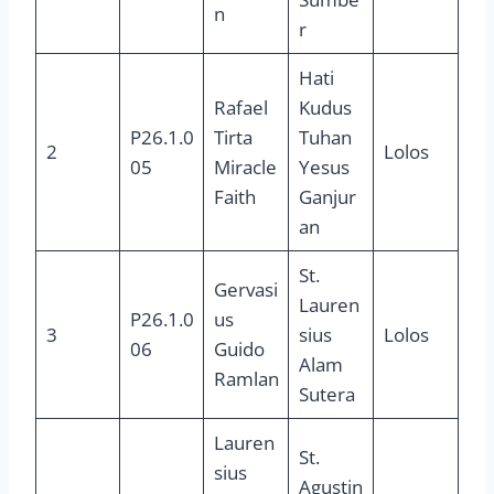
n
r
Hati
Rafael
Kudus
P26.1.0
Tirta
Tuhan
2
Lolos
05
Miracle
Yesus
Faith
Ganjur
an
St.
Gervasi
Lauren
P26.1.0
us
3
sius
Lolos
06
Guido
Alam
Ramlan
Sutera
Lauren
St.
sius
Agustin