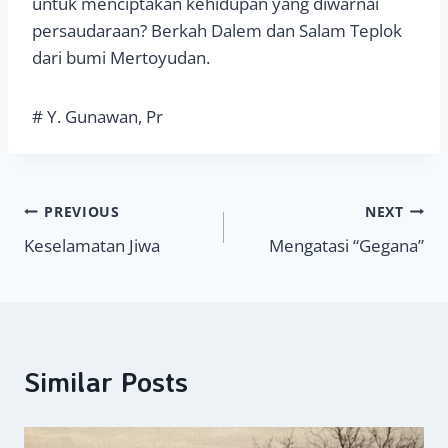
untuk menciptakan kehidupan yang diwarnai
persaudaraan? Berkah Dalem dan Salam Teplok
dari bumi Mertoyudan.
# Y. Gunawan, Pr
Navigasi
PREVIOUS
NEXT
Keselamatan Jiwa
Mengatasi “Gegana”
pos
Similar Posts