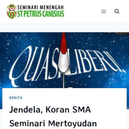
Skip
to
content
BERITA
Jendela, Koran SMA
Seminari Mertoyudan