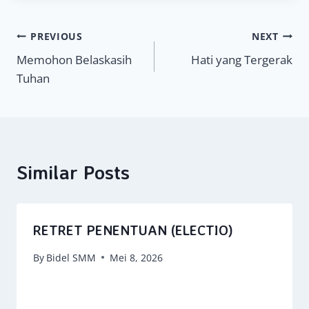
Navigasi
PREVIOUS
NEXT
Memohon Belaskasih
Hati yang Tergerak
pos
Tuhan
Similar Posts
RETRET PENENTUAN (ELECTIO)
By
Bidel SMM
Mei 8, 2026