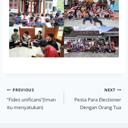
Navigasi
PREVIOUS
NEXT
“Fides unificans”(Iman
Pesta Para Electioner
pos
itu menyatukan)
Dengan Orang Tua