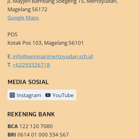
Jl. Mayjen Bambang Soegeng 15, Mertoyudan,
Magelang 56172
Google Maps
POS
Kotak Pos 103, Magelang 56101
E.
info@seminarimertoyudan.sch.id
T.
+62293326718
MEDIA SOSIAL
Instagram
YouTube
REKENING BANK
BCA
122 120 7080
BRI
0614 01 000 334 567