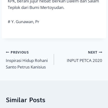
KPK, berani jujur hebat! Berkah Dalem dan Salam
Teplok dari Bumi Mertoyudan.
# Y. Gunawan, Pr
Navigasi
PREVIOUS
NEXT
Inspirasi Hidup Rohani
INPUT PETCA 2020
pos
Santo Petrus Kanisius
Similar Posts