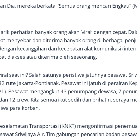
 Dia, mereka berkata: ‘Semua orang mencari Engkau” (M
rik perhatian banyak orang akan ‘viral’ dengan cepat. Da
epat menyebar dan diterima banyak orang di berbagai penj
dengan kecanggihan dan kecepatan alat komunikasi (interne
pat diakses atau diterima oleh seseorang.
ral saat ini? Salah satunya peristiwa jatuhnya pesawat Sri
2 rute Jakarta-Pontianak. Pesawat ini jatuh di perairan K
(9/1). Pesawat mengangkut 43 penumpang dewasa, 7 penu
an 12 crew. Kita semua ikut sedih dan prihatin, seraya 
iwa para korban.
Keselamatan Transportasi (KNKT) mengonfirmasi penemua
esawat Sriwijaya Air. Tim gabungan pencarian badan pesawa