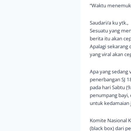
“Waktu menemukan
Saudari/a ku ytk.,
Sesuatu yang mena
berita itu akan c
Apalagi sekarang 
yang viral akan ce
Apa yang sedang vi
penerbangan SJ 18
pada hari Sabtu 
penumpang bayi, d
untuk kedamaian j
Komite Nasional 
(black box) dari p