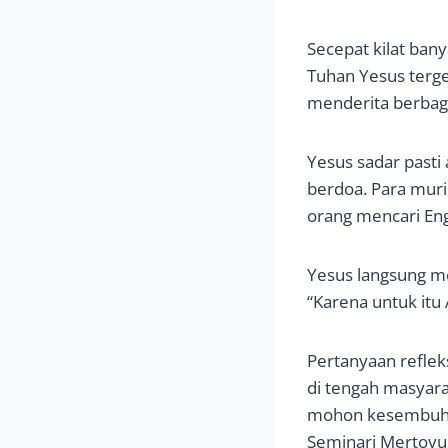
Secepat kilat ban
Tuhan Yesus terg
menderita berbag
Yesus sadar pasti
berdoa. Para mur
orang mencari En
Yesus langsung me
“Karena untuk itu
Pertanyaan reflek
di tengah masyara
mohon kesembuhan 
Seminari Mertoyu