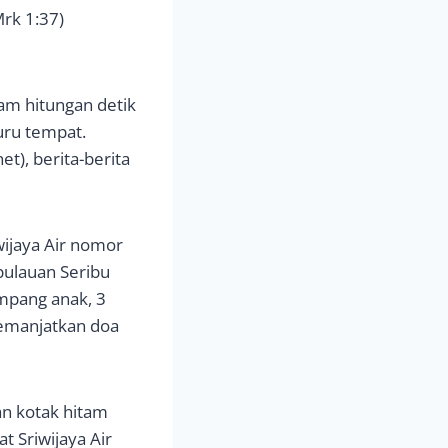
rk 1:37)
lam hitungan detik
uru tempat.
t), berita-berita
wijaya Air nomor
epulauan Seribu
mpang anak, 3
memanjatkan doa
n kotak hitam
t Sriwijaya Air