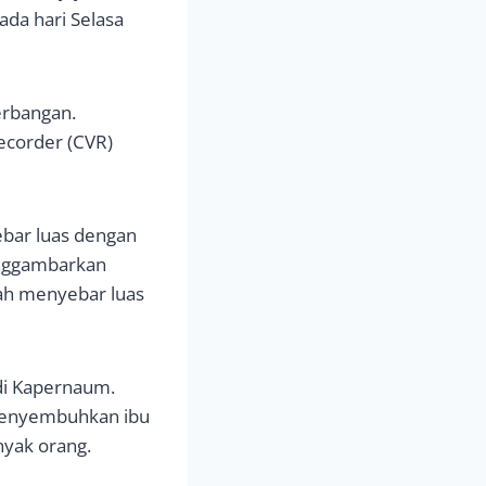
ada hari Selasa
erbangan.
Recorder (CVR)
ebar luas dengan
menggambarkan
alah menyebar luas
 di Kapernaum.
menyembuhkan ibu
nyak orang.