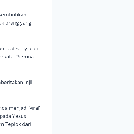
disembuhkan.
ak orang yang
 tempat sunyi dan
erkata: “Semua
eritakan Injil.
a menjadi ‘viral’
epada Yesus
m Teplok dari