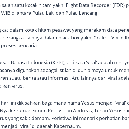
alah satu kotak hitam yakni Flight Data Recorder (FDR) p
 WIB di antara Pulau Laki dan Pulau Lancang.
gkat dalam kotak hitam pesawat yang merekam data pen
a perangkat lainnya dalam black box yakni Cockpit Voice 
proses pencarian.
ar Bahasa Indonesia (KBBI), arti kata ‘viral’ adalah meny
 biasanya digunakan sebagai istilah di dunia maya untuk 
n suatu berita atau informasi. Arti lainnya dari viral ad
ikan virus.
 hari ini dikisahkan bagaimana nama Yesus menjadi ‘viral’
Nya ke rumah Simon Petrus dan Andreas, Tuhan Yesus 
us yang sakit demam. Peristiwa ini menarik perhatian ba
enjadi ‘viral’ di daerah Kapernaum.