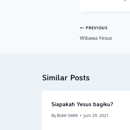
Navigasi
PREVIOUS
Wibawa Yesus
pos
Similar Posts
Yesus
Siapakah Yesus bagiku?
, 2023
By
Bidel SMM
Juni 29, 2021