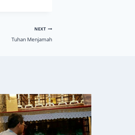
NEXT
Tuhan Menjamah
Sikap H
By
Bidel 