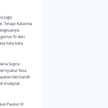
a juga
 Tetapi Katarina
orangtuanya
orius XI dari
ta luka-luka
Maria Sopra
 bersyukur bisa
mpatan berziarah
di mukjizat
aus Paulus VI