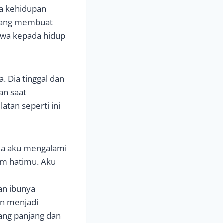
da kehidupan
i yang membuat
wa kepada hidup
 Dia tinggal dan
an saat
atan seperti ini
ika aku mengalami
am hatimu. Aku
dan ibunya
in menjadi
ang panjang dan