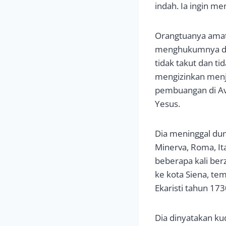
indah. Ia ingin me
Orangtuanya amat
menghukumnya den
tidak takut dan ti
mengizinkan menja
pembuangan di Avi
Yesus.
Dia meninggal dun
Minerva, Roma, Ita
beberapa kali ber
ke kota Siena, tem
Ekaristi tahun 173
Dia dinyatakan ku