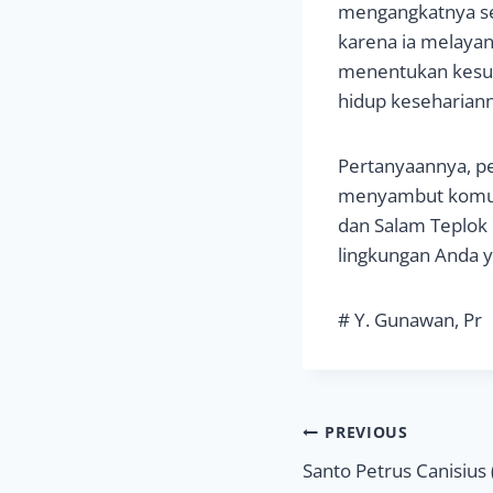
mengangkatnya se
karena ia melayan
menentukan kesuci
hidup keseharian
Pertanyaannya, pe
menyambut komuni
dan Salam Teplok 
lingkungan Anda y
# Y. Gunawan, Pr
Navigasi
PREVIOUS
Santo Petrus Canisius 
pos