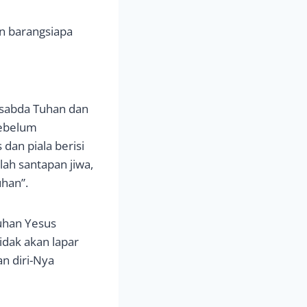
an barangsiapa
a sabda Tuhan dan
sebelum
an piala berisi
lah santapan jiwa,
uhan”.
Tuhan Yesus
idak akan lapar
n diri-Nya