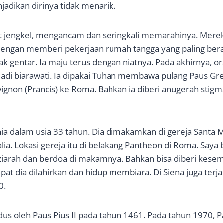
njadikan dirinya tidak menarik.
 jengkel, mengancam dan seringkali memarahinya. Merek
gan memberi pekerjaan rumah tangga yang paling berat.
dak gentar. Ia maju terus dengan niatnya. Pada akhirnya, 
di biarawati. Ia dipakai Tuhan membawa pulang Paus Greg
gnon (Prancis) ke Roma. Bahkan ia diberi anugerah stigma
ia dalam usia 33 tahun. Dia dimakamkan di gereja Santa 
lia. Lokasi gereja itu di belakang Pantheon di Roma. Saya
ziarah dan berdoa di makamnya. Bahkan bisa diberi kese
pat dia dilahirkan dan hidup membiara. Di Siena juga terja
0.
dus oleh Paus Pius II pada tahun 1461. Pada tahun 1970, P