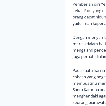
Pemberian diri Y
kekal. Roti yang 
orang dapat hidu
yaitu iman keper
Dengan menyambut
meraja dalam hati 
mengalami penderi
juga pernah dialam
Pada suatu hari i
cobaan yang begit
membuatmu menan
Santa Katarina ada
menghendaki agar 
seorang biarawat