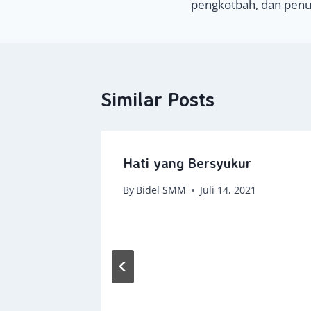
pengkotbah, dan penul
Similar Posts
Hati yang Bersyukur
By
Bidel SMM
Juli 14, 2021
1