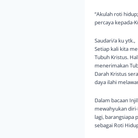
“Akulah roti hidup
percaya kepada-Ku,
Saudari/a ku ytk.,
Setiap kali kita m
Tubuh Kristus. Ha
menerimakan Tubuh
Darah Kristus sera
daya ilahi melawa
Dalam bacaan Injil
mewahyukan diri-N
lagi, barangsiapa
sebagai Roti Hidu