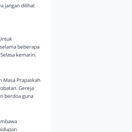
 jangan dilihat
 Untuk
 selama beberapa
 Selasa kemarin.
am Masa Prapaskah
obatan. Gereja
dan berdoa guna
membawa
hidupan