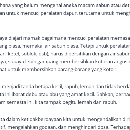
hana yang belum mengenal aneka macam sabun atau det
kan untuk mencuci peralatan dapur, terutama untuk meng
 saya diajari mamak bagaimana mencuci peralatan memasa
ang biasa, memakai air sabun biasa. Tetapi untuk perala
an, ketel, soblok, dsb), harus dibersihkan dengan air sabu
nya, supaya lebih gampang membersihkan kotoran angusny
t untuk membersihkan barang-barang yang kotor.
ga menjadi tanda betapa kecil, rapuh, lemah dan tidak berday
ta ini ibarat debu atau abu yang amat kecil. Bahkan, berh
lam semesta ini, kita tampak begitu lemah dan rapuh.
ata dalam ketidakberdayaan kita untuk mengendalikan dir
if, mengalahkan godaan, dan menghindari dosa. Terhadap 