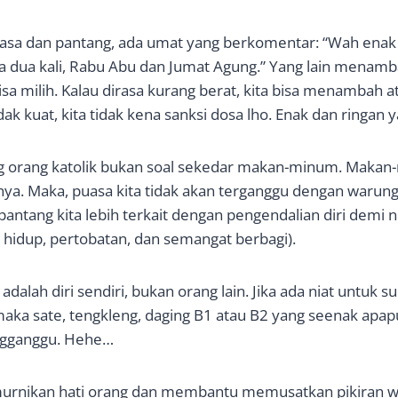
uasa dan pantang, ada umat yang berkomentar: “Wah enak
a dua kali, Rabu Abu dan Jumat Agung.” Yang lain menamba
sa milih. Kalau dirasa kurang berat, kita bisa menambah
tidak kuat, kita tidak kena sanksi dosa lho. Enak dan ringan 
g orang katolik bukan soal sekedar makan-minum. Makan
nya. Maka, puasa kita tidak akan terganggu dengan waru
antang kita lebih terkait dengan pengendalian diri demi nil
hidup, pertobatan, dan semangat berbagi).
adalah diri sendiri, bukan orang lain. Jika ada niat untuk
aka sate, tengkleng, daging B1 atau B2 yang seenak apap
gganggu. Hehe…
urnikan hati orang dan membantu memusatkan pikiran w