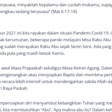
erpuasa, minyakilah kepalamu dan cucilah mukamu, supaya
 engkau sedang berpuasa” (Mat 6:17-18)
un 2021 ini kita rayakan dalam situasi Pandemi Covid-19.
ak kerumunan, beberapa paroki melayani Misa Rabu Abu
ng sudah merayakan Rabu Abu sejak Senin Sore. Ada yang
. Ada pula yang masih besok Kamis.
 awal Masa Prapaskah sekaligus Masa Retret Agung. Dal
k mengenangkan atau menyiapkan Baptis dan membina pert
a secara lebih intensif untuk mendengarkan sabda Allah 
 Raya Paskah.
mpersiapkan diri menyambut kebangkitan Tuhan yang 
i, kita membutuhkan “Abu”. Apa makna abu itu? Dalam ke