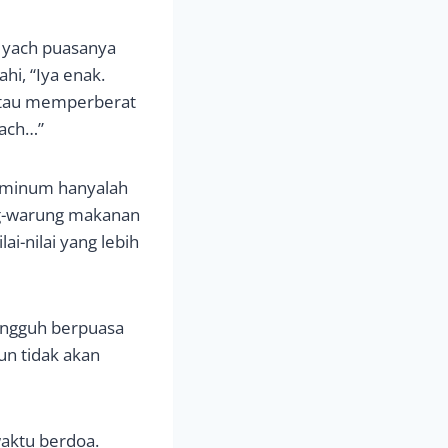
 yach puasanya
hi, “Iya enak.
 atau memperberat
yach…”
-minum hanyalah
ng-warung makanan
ai-nilai yang lebih
 sungguh berpuasa
un tidak akan
aktu berdoa.