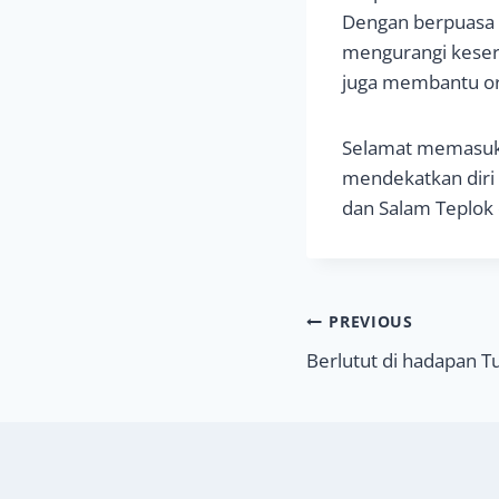
Dengan berpuasa 
mengurangi keser
juga membantu or
Selamat memasuki
mendekatkan diri 
dan Salam Teplok 
Navigasi
PREVIOUS
Berlutut di hadapan T
pos