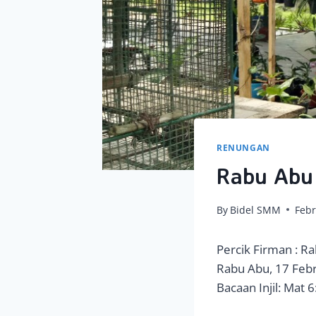
RENUNGAN
Rabu Abu
By
Bidel SMM
Febr
Percik Firman : R
Rabu Abu, 17 Feb
Bacaan Injil: Mat 