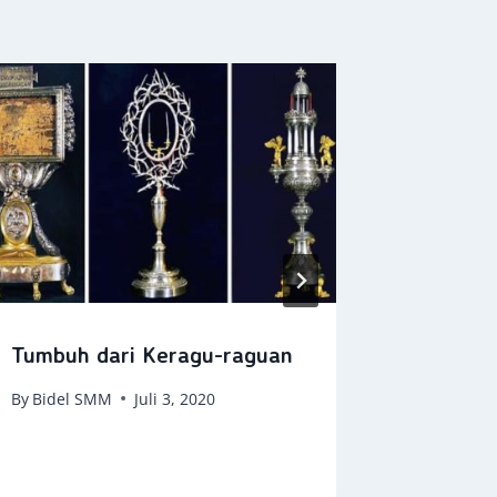
Tumbuh dari Keragu-raguan
Perlu In
By
Bidel SMM
Juli 3, 2020
By
Bidel 