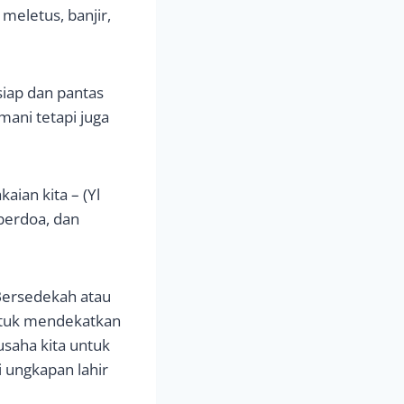
meletus, banjir,
siap dan pantas
ani tetapi juga
aian kita – (Yl
 berdoa, dan
 Bersedekah atau
ntuk mendekatkan
usaha kita untuk
 ungkapan lahir