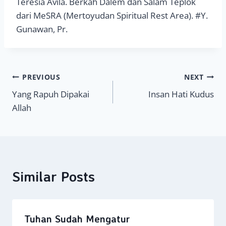
Teresia Avila. Berkah Dalem dan Salam Teplok
dari MeSRA (Mertoyudan Spiritual Rest Area). #Y.
Gunawan, Pr.
Navigasi
PREVIOUS
NEXT
Yang Rapuh Dipakai
Insan Hati Kudus
pos
Allah
Similar Posts
Tuhan Sudah Mengatur