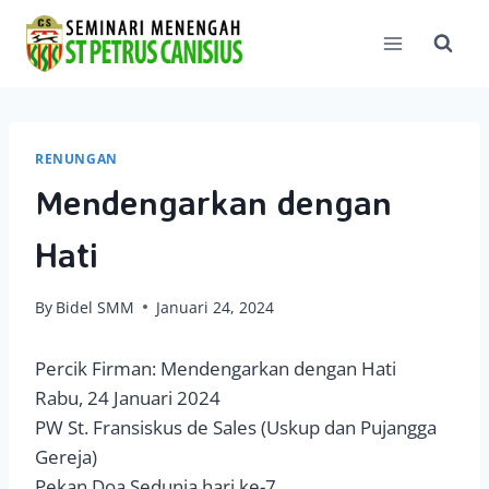
Skip
to
content
RENUNGAN
Mendengarkan dengan
Hati
By
Bidel SMM
Januari 24, 2024
Percik Firman: Mendengarkan dengan Hati
Rabu, 24 Januari 2024
PW St. Fransiskus de Sales (Uskup dan Pujangga
Gereja)
Pekan Doa Sedunia hari ke-7