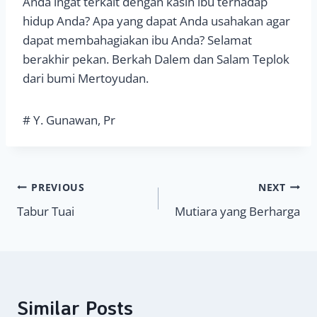
Anda ingat terkait dengan kasih ibu terhadap
hidup Anda? Apa yang dapat Anda usahakan agar
dapat membahagiakan ibu Anda? Selamat
berakhir pekan. Berkah Dalem dan Salam Teplok
dari bumi Mertoyudan.
# Y. Gunawan, Pr
Navigasi
PREVIOUS
NEXT
Tabur Tuai
Mutiara yang Berharga
pos
Similar Posts