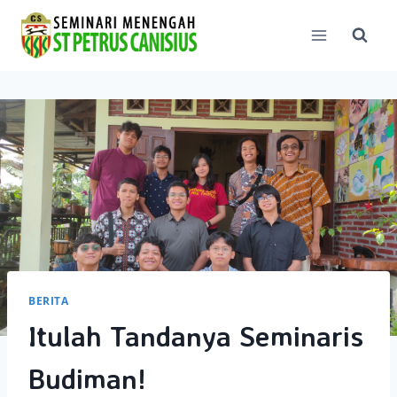
Skip
to
content
BERITA
Itulah Tandanya Seminaris
Budiman!