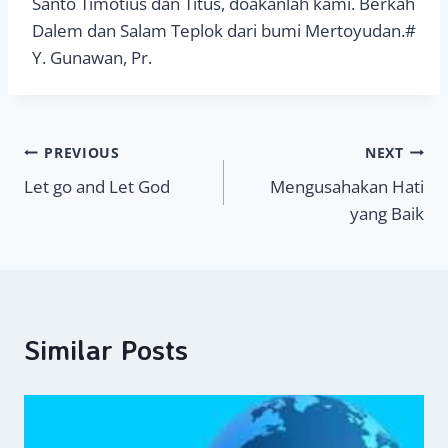
Santo Timotius dan Titus, doakanlah kami. Berkah
Dalem dan Salam Teplok dari bumi Mertoyudan.#
Y. Gunawan, Pr.
Navigasi
PREVIOUS
NEXT
Let go and Let God
Mengusahakan Hati
pos
yang Baik
Similar Posts