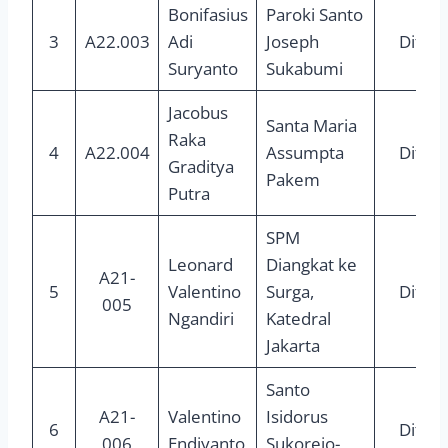
Bonifasius
Paroki Santo
3
A22.003
Adi
Joseph
Diter
Suryanto
Sukabumi
Jacobus
Santa Maria
Raka
4
A22.004
Assumpta
Diter
Graditya
Pakem
Putra
SPM
Leonard
Diangkat ke
A21-
5
Valentino
Surga,
Diter
005
Ngandiri
Katedral
Jakarta
Santo
A21-
Valentino
Isidorus
6
Diter
006
Endiyanto
Sukorejo-