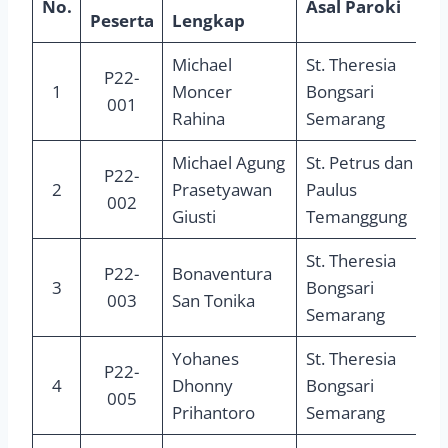
No.
Asal Paroki
Peserta
Lengkap
Michael
St. Theresia
P22-
1
Moncer
Bongsari
001
Rahina
Semarang
Michael Agung
St. Petrus dan
P22-
2
Prasetyawan
Paulus
002
Giusti
Temanggung
St. Theresia
P22-
Bonaventura
3
Bongsari
003
San Tonika
Semarang
Yohanes
St. Theresia
P22-
4
Dhonny
Bongsari
005
Prihantoro
Semarang