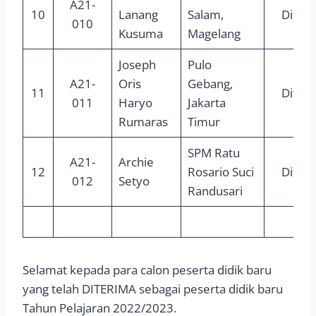
A21-
10
Lanang
Salam,
Diter
010
Kusuma
Magelang
Joseph
Pulo
A21-
Oris
Gebang,
11
Diter
011
Haryo
Jakarta
Rumaras
Timur
SPM Ratu
A21-
Archie
12
Rosario Suci
Diter
012
Setyo
Randusari
Selamat kepada para calon peserta didik baru
yang telah DITERIMA sebagai peserta didik baru
Tahun Pelajaran 2022/2023.