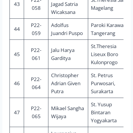
43
Jagad Satria
058
Magelang
Wicaksana
P22-
Adolfus
Paroki Karawaci,
44
059
Juandri Puspo
Tangerang
St.Theresia
P22-
Jalu Harya
45
Liseux Boro
061
Garditya
Kulonprogo
Christopher
St. Petrus
P22-
46
Adrian Given
Purwosari,
064
Putra
Surakarta
St. Yusup
P22-
Mikael Sangha
47
Bintaran
065
Wijaya
Yogyakarta