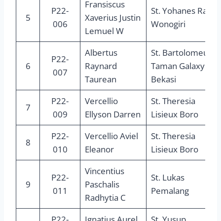
Fransiscus
P22-
St. Yohanes Rasul
5
Xaverius Justin
006
Wonogiri
Lemuel W
Albertus
St. Bartolomeus
P22-
6
Raynard
Taman Galaxy
007
Taurean
Bekasi
P22-
Vercellio
St. Theresia
7
009
Ellyson Darren
Lisieux Boro
P22-
Vercellio Aviel
St. Theresia
8
010
Eleanor
Lisieux Boro
Vincentius
P22-
St. Lukas
9
Paschalis
011
Pemalang
Radhytia C
P22-
Ignatius Aurel
St. Yusup