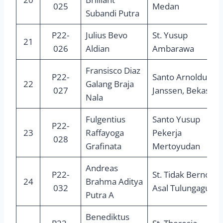
025
Medan
Subandi Putra
P22-
Julius Bevo
St. Yusup
21
026
Aldian
Ambarawa
Fransisco Diaz
P22-
Santo Arnoldus
22
Galang Braja
027
Janssen, Bekasi
Nala
Fulgentius
Santo Yusup
P22-
23
Raffayoga
Pekerja
028
Grafinata
Mertoyudan
Andreas
P22-
St. Tidak Bernoda
24
Brahma Aditya
032
Asal Tulungagung
Putra A
Benediktus