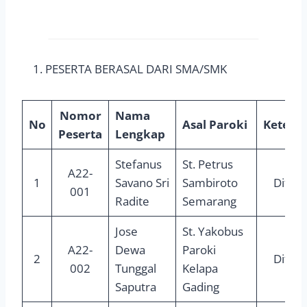
PESERTA BERASAL DARI SMA/SMK
Nomor
Nama
No
Asal Paroki
Ketera
Peserta
Lengkap
Stefanus
St. Petrus
A22-
1
Savano Sri
Sambiroto
Diter
001
Radite
Semarang
Jose
St. Yakobus
A22-
Dewa
Paroki
2
Diter
002
Tunggal
Kelapa
Saputra
Gading