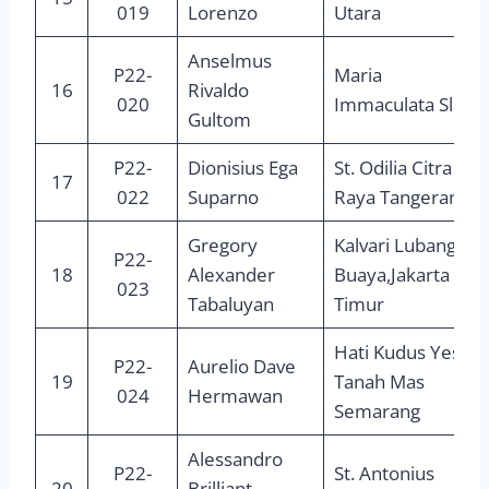
019
Lorenzo
Utara
Anselmus
P22-
Maria
16
Rivaldo
020
Immaculata Slawi
Gultom
P22-
Dionisius Ega
St. Odilia Citra
17
022
Suparno
Raya Tangerang
Gregory
Kalvari Lubang
P22-
18
Alexander
Buaya,Jakarta
023
Tabaluyan
Timur
Hati Kudus Yesus
P22-
Aurelio Dave
19
Tanah Mas
024
Hermawan
Semarang
Alessandro
P22-
St. Antonius
20
Brilliant