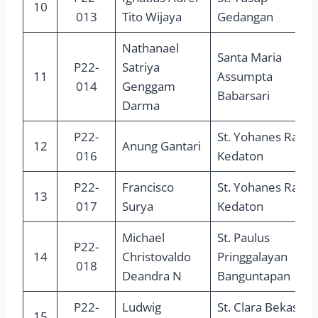
10
013
Tito Wijaya
Gedangan
Nathanael
Santa Maria
P22-
Satriya
11
Assumpta
014
Genggam
Babarsari
Darma
P22-
St. Yohanes Rasul
12
Anung Gantari
016
Kedaton
P22-
Francisco
St. Yohanes Rasul
13
017
Surya
Kedaton
Michael
St. Paulus
P22-
14
Christovaldo
Pringgalayan
018
Deandra N
Banguntapan
P22-
Ludwig
St. Clara Bekasi
15