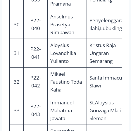
Pramana
Anselmus
P22-
Penyelenggaraan
30
Prasetya
040
Ilahi,Lubuklinggau
Rimbawan
Aloysius
Kristus Raja
P22-
31
Lovandhika
Ungaran
041
Yulianto
Semarang
Mikael
P22-
Santa Immaculata
32
Faustino Toda
042
Slawi
Kaha
Immanuel
St.Aloysius
P22-
33
Mahatma
Gonzaga Mlati
043
Jawata
Sleman