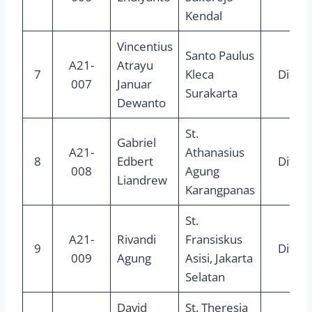
Kendal
Vincentius
Santo Paulus
A21-
Atrayu
7
Kleca
Diter
007
Januar
Surakarta
Dewanto
St.
Gabriel
A21-
Athanasius
8
Edbert
Diter
008
Agung
Liandrew
Karangpanas
St.
A21-
Rivandi
Fransiskus
9
Diter
009
Agung
Asisi, Jakarta
Selatan
David
St. Theresia