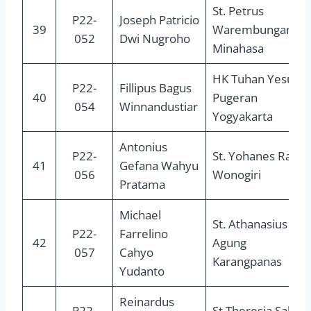
St. Petrus
P22-
Joseph Patricio
39
Warembungan,
052
Dwi Nugroho
Minahasa
HK Tuhan Yesus
P22-
Fillipus Bagus
40
Pugeran
054
Winnandustiar
Yogyakarta
Antonius
P22-
St. Yohanes Rasul
41
Gefana Wahyu
056
Wonogiri
Pratama
Michael
St. Athanasius
P22-
Farrelino
42
Agung
057
Cahyo
Karangpanas
Yudanto
Reinardus
P22-
St.Theresia Salam