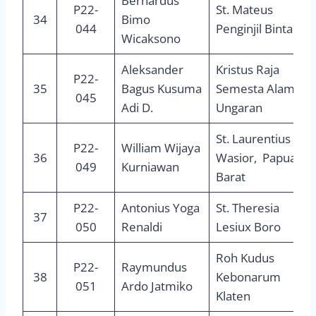
Bernardus
P22-
St. Mateus
34
Bimo
044
Penginjil Bintaro
Wicaksono
Aleksander
Kristus Raja
P22-
35
Bagus Kusuma
Semesta Alam
045
Adi D.
Ungaran
St. Laurentius
P22-
William Wijaya
36
Wasior, Papua
049
Kurniawan
Barat
P22-
Antonius Yoga
St. Theresia
37
050
Renaldi
Lesiux Boro
Roh Kudus
P22-
Raymundus
38
Kebonarum
051
Ardo Jatmiko
Klaten