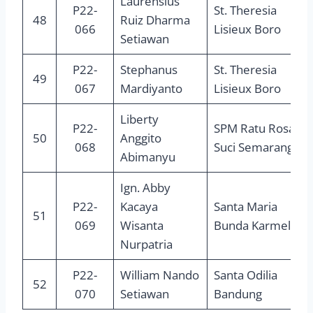
Laurensius
P22-
St. Theresia
48
Ruiz Dharma
066
Lisieux Boro
Setiawan
P22-
Stephanus
St. Theresia
49
067
Mardiyanto
Lisieux Boro
Liberty
P22-
SPM Ratu Rosario
50
Anggito
068
Suci Semarang
Abimanyu
Ign. Abby
P22-
Kacaya
Santa Maria
51
069
Wisanta
Bunda Karmel
Nurpatria
P22-
William Nando
Santa Odilia
52
070
Setiawan
Bandung