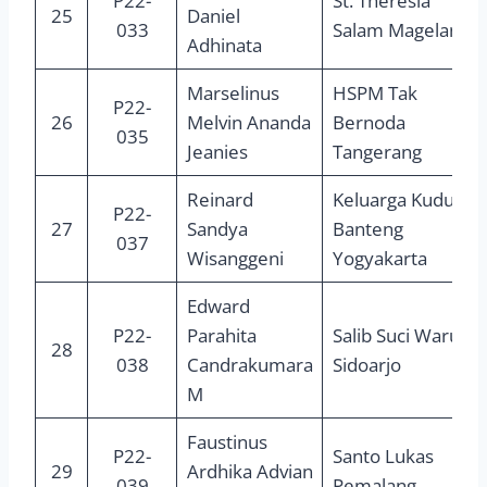
P22-
St. Theresia
25
Daniel
033
Salam Magelang
Adhinata
Marselinus
HSPM Tak
P22-
26
Melvin Ananda
Bernoda
035
Jeanies
Tangerang
Reinard
Keluarga Kudus
P22-
27
Sandya
Banteng
037
Wisanggeni
Yogyakarta
Edward
P22-
Parahita
Salib Suci Waru
28
038
Candrakumara
Sidoarjo
M
Faustinus
P22-
Santo Lukas
29
Ardhika Advian
039
Pemalang