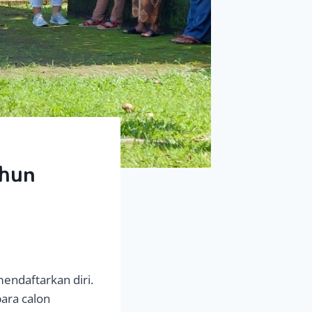
ahun
endaftarkan diri.
para calon