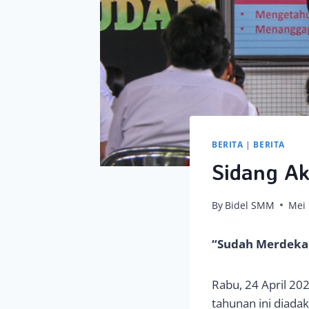
BERITA
|
BERITA
Sidang A
By
Bidel SMM
Mei 
“Sudah Merdeka
Rabu, 24 April 20
tahunan ini diada