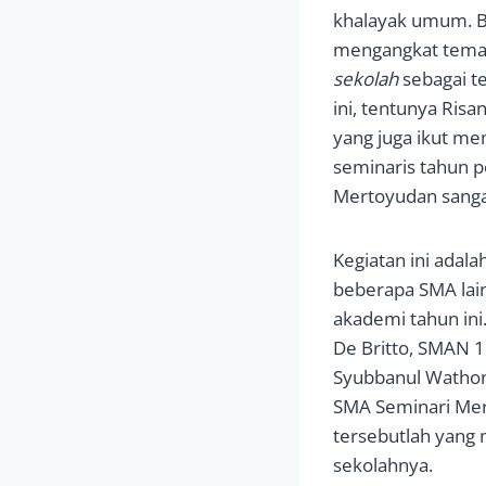
khalayak umum. Be
mengangkat tem
sekolah
sebagai t
ini, tentunya Risa
yang juga ikut me
seminaris tahun p
Mertoyudan sanga
Kegiatan ini adal
beberapa SMA lain
akademi tahun ini
De Britto, SMAN 
Syubbanul Wathon,
SMA Seminari Mert
tersebutlah yang
sekolahnya.