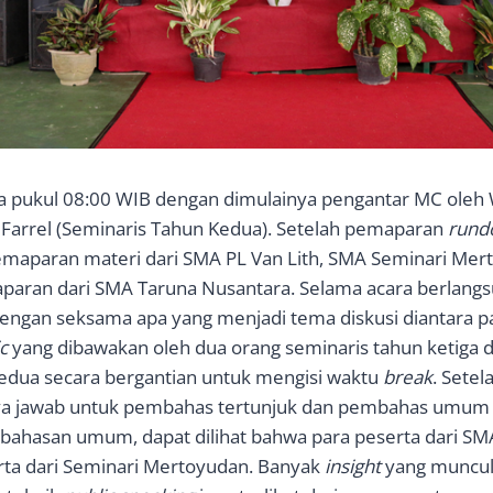
a pukul 08:00 WIB dengan dimulainya pengantar MC oleh W
 Farrel (Seminaris Tahun Kedua). Setelah pemaparan
rund
emaparan materi dari SMA PL Van Lith, SMA Seminari Mer
aparan dari SMA Taruna Nusantara. Selama acara berlangs
ngan seksama apa yang menjadi tema diskusi diantara pa
c
yang dibawakan oleh dua orang seminaris tahun ketiga 
edua secara bergantian untuk mengisi waktu
break
. Setel
nya jawab untuk pembahas tertunjuk dan pembahas umum
bahasan umum, dapat dilihat bahwa para peserta dari SMA 
rta dari Seminari Mertoyudan. Banyak
insight
yang muncul d