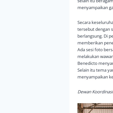
selain itu beraga
menyampaikan ga
Secara keseluruha
tersebut dengan si
berlangsung. Di p
memberikan peneg
Ada sesi foto ber
melakukan wawanca
Benedicto menyampa
Selain itu tema y
menyampaikan kesa
Dewan Koordinasi