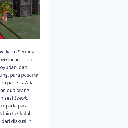
illiam (Seminaris
own
acara oleh
toyudan, dan
ung, para peserta
ra panelis. Ada
dan dua orang
ah sesi
break
,
 kepada para
lain tak kalah
ari diskusi ini,