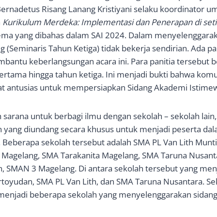
rnadetus Risang Lanang Kristiyani selaku koordinator um
a
Kurikulum Merdeka: Implementasi dan Penerapan di set
ema yang dibahas dalam SAI 2024. Dalam menyelenggarak
ng (Seminaris Tahun Ketiga) tidak bekerja sendirian. Ada pani
mbantu keberlangsungan acara ini. Para panitia tersebut b
ertama hingga tahun ketiga. Ini menjadi bukti bahwa kom
t antusias untuk mempersiapkan Sidang Akademi Istime
ah sarana untuk berbagi ilmu dengan sekolah – sekolah lain
 yang diundang secara khusus untuk menjadi peserta dal
. Beberapa sekolah tersebut adalah SMA PL Van Lith Munt
1 Magelang, SMA Tarakanita Magelang, SMA Taruna Nusant
 SMAN 3 Magelang. Di antara sekolah tersebut yang menj
oyudan, SMA PL Van Lith, dan SMA Taruna Nusantara. Sek
 menjadi beberapa sekolah yang menyelenggarakan sidang