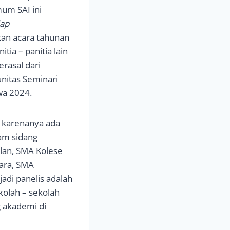
um SAI ini
iap
an acara tahunan
tia – panitia lain
erasal dari
unitas Seminari
wa 2024.
, karenanya ada
am sidang
ilan, SMA Kolese
ara, SMA
adi panelis adalah
olah – sekolah
 akademi di