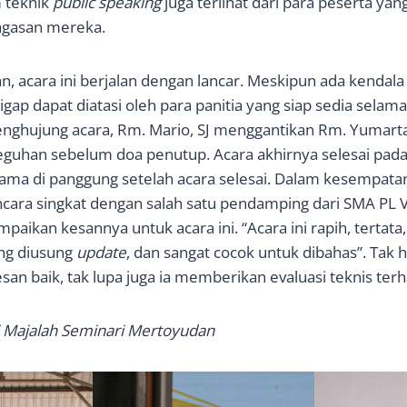
m teknik
public speaking
juga terlihat dari para peserta yang
gasan mereka.
n, acara ini berjalan dengan lancar. Meskipun ada kendala
gap dapat diatasi oleh para panitia yang siap sedia selama
enghujung acara, Rm. Mario, SJ menggantikan Rm. Yumarta
uhan sebelum doa penutup. Acara akhirnya selesai pada
sama di panggung setelah acara selesai. Dalam kesempatan
ra singkat dengan salah satu pendamping dari SMA PL Va
ikan kesannya untuk acara ini. “Acara ini rapih, tertata, 
ang diusung
update
, dan sangat cocok untuk dibahas”. Tak 
n baik, tak lupa juga ia memberikan evaluasi teknis terh
 Majalah Seminari Mertoyudan