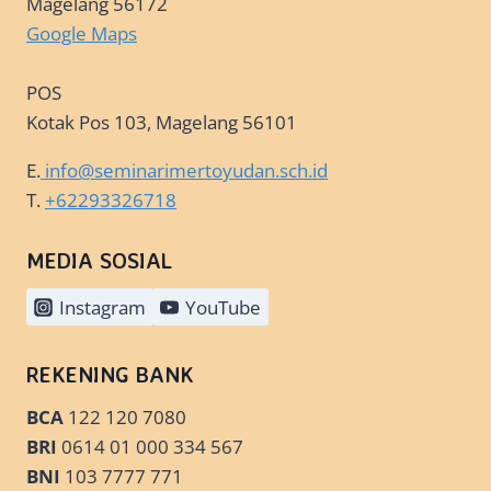
Magelang 56172
Google Maps
POS
Kotak Pos 103, Magelang 56101
E.
info@seminarimertoyudan.sch.id
T.
+62293326718
MEDIA SOSIAL
Instagram
YouTube
REKENING BANK
BCA
122 120 7080
BRI
0614 01 000 334 567
BNI
103 7777 771