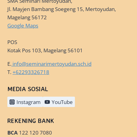
SMA Seminari Mertoyudan,
Jl. Mayjen Bambang Soegeng 15, Mertoyudan,
Magelang 56172
Google Maps
POS
Kotak Pos 103, Magelang 56101
E.
info@seminarimertoyudan.sch.id
T.
+62293326718
MEDIA SOSIAL
Instagram
YouTube
REKENING BANK
BCA
122 120 7080