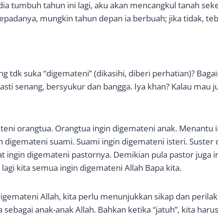
dia tumbuh tahun ini lagi, aku akan mencangkul tanah seke
adanya, mungkin tahun depan ia berbuah; jika tidak, teba
ng tdk suka “digemateni” (dikasihi, diberi perhatian)? Baga
asti senang, bersyukur dan bangga. Iya khan? Kalau mau ju
teni orangtua. Orangtua ingin digemateni anak. Menantu 
in digemateni suami. Suami ingin digemateni isteri. Suste
 ingin digemateni pastornya. Demikian pula pastor juga i
lagi kita semua ingin digemateni Allah Bapa kita.
digemateni Allah, kita perlu menunjukkan sikap dan perila
ita sebagai anak-anak Allah. Bahkan ketika “jatuh”, kita haru