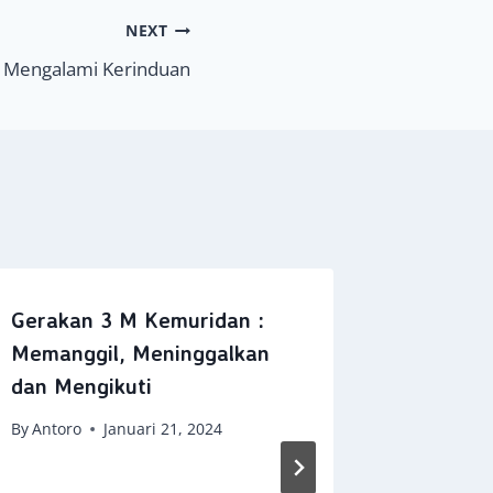
NEXT
Mengalami Kerinduan
Gerakan 3 M Kemuridan :
Dobel 
Memanggil, Meninggalkan
By
Bidel 
dan Mengikuti
By
Antoro
Januari 21, 2024