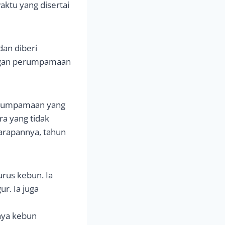
waktu yang disertai
dan diberi
dengan perumpamaan
erumpamaan yang
a yang tidak
arapannya, tahun
rus kebun. Ia
r. Ia juga
nya kebun