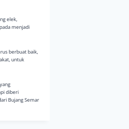
ng elek,
ipada menjadi
us berbuat baik,
kat, untuk
 yang
i diberi
dari Bujang Semar