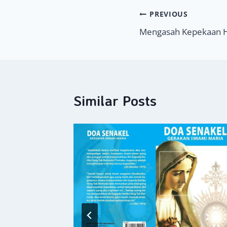
Navigasi
PREVIOUS
Mengasah Kepekaan H
pos
Similar Posts
pala ya
024