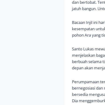
dan bertobat. Tent
jatuh bangun. Unt
Bacaan Injil ini h
kesempatan untuk 
pohon Ara yang ti
Santo Lukas mewa
menjelaskan baga
berbuah selama ti
depan akan menjad
Perumpamaan ters
bernegosiasi dan 
bersedia mengusah
Dia menggemburka