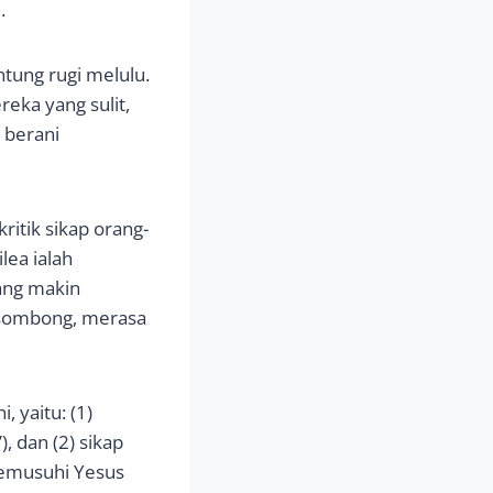
.
ntung rugi melulu.
eka yang sulit,
 berani
tik sikap orang-
lea ialah
yang makin
i sombong, merasa
 yaitu: (1)
, dan (2) sikap
memusuhi Yesus