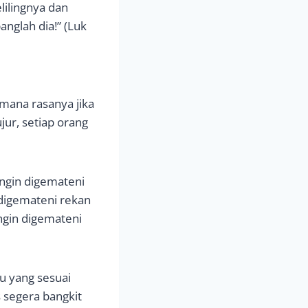
lilingnya dan
nglah dia!” (Luk
imana rasanya jika
jur, setiap orang
ingin digemateni
r digemateni rekan
ngin digemateni
ku yang sesuai
s segera bangkit