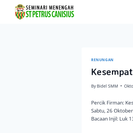
Skip
to
content
RENUNGAN
Kesempat
By
Bidel SMM
Okto
Percik Firman: K
Sabtu, 26 Oktobe
Bacaan Injil: Luk 1